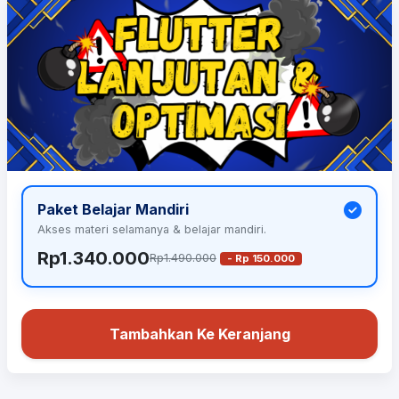
Paket Belajar Mandiri
Akses materi selamanya & belajar mandiri.
Rp1.340.000
Rp1.490.000
- Rp 150.000
Tambahkan Ke Keranjang