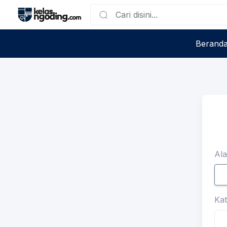
Berand
Ala
Kat