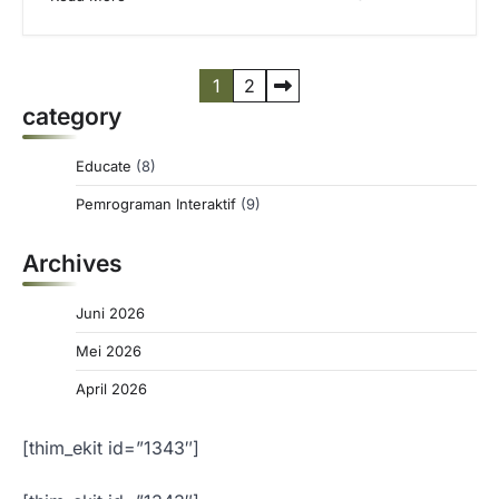
P
1
2
category
a
g
Educate
(8)
i
Pemrograman Interaktif
(9)
n
a
Archives
s
Juni 2026
i
Mei 2026
p
April 2026
o
s
[thim_ekit id=”1343″]