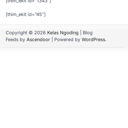
[thim_ekit id=”1343″]
[thim_ekit id=”45″]
Copyright © 2026
Kelas Ngoding
| Blog
Feeds by
Ascendoor
| Powered by
WordPress
.